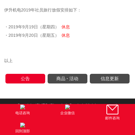
伊升机电2019年社员旅行放假安排如下：
・2019年9月19日（星期四）
休息
・2019年9月20日（星期五）
休息
以上
公告
商品
·
活动
信息更新
Copyright (C) ITO (Shanghai) Co., Ltd. All rights reserved.
电话咨询
企业微信
邮件咨询
回到顶部