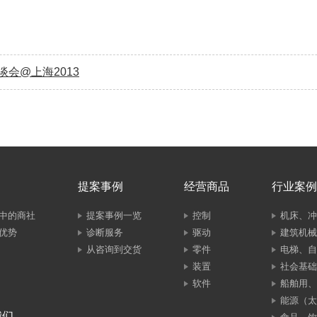
会@上海2013
提案事例
经营商品
行业案例
中的商社
提案事例一览
控制
机床、冲
优势
诊断服务
驱动
建筑机械
从咨询到交货
零件
电梯、自
装置
社会基础
软件
船舶用、
能源（太
我们