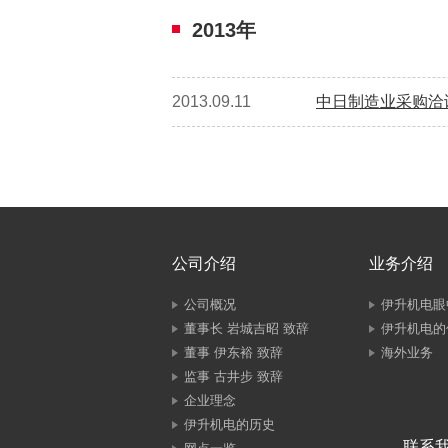
2013年
2013.09.11
中日制造业采购洽谈
公司介绍
业务介绍
公司概况
伊升机电眼
董事长 岩城吉昭 致辞
伊升机电的
董事 伊东裕 致辞
海外业务
监事 古井步 致辞
企业理念
伊升机电的历史
联系